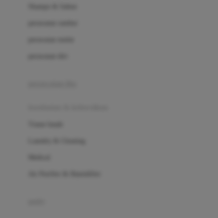
London Taxi
Shampo & Sabun
Love To Dream
perawatan rambut
perawatan mulut
M
perawatan diri
Magformers
Mama's Choice
perawatan ibu
Mamas&Papas
kesehatan & kebersihan
Mamaway
Tissue basah
Maxi Cosi
Laundry & Cleaning
Megabloks
Medical
Micro
Air Purifier & Humidifier
MiDeer
Mimi & Lula
potty
Mini Monkey