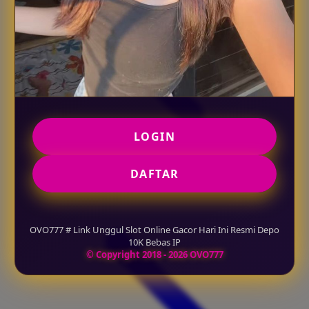
LOGIN
DAFTAR
OVO777 # Link Unggul Slot Online Gacor Hari Ini Resmi Depo
10K Bebas IP
© Copyright 2018 - 2026 OVO777