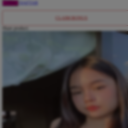
Twistshake
DAFTAR
LOGIN
TY Toys
CLAIM BONUS
U
Share product:
V
Veja
Vitaflow
Vtech
W
Waterland
Wellness
X