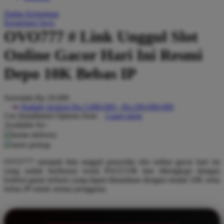
Q
Daftar Keinginan
Keranjang Saya
QV Baby
OVO777 # Link Unggul Slot
R
Online Gacor Hari Ini Resmi
Real Shades
Depo 10K Bebas IP
Red Castle
Serendah
Rp 10.000
Ribbon Madness
Hadiah Jackpot
Rp.5.000.000
-
Rp.200.000.000
Use Installment Options from
.
Laarn more
S
Available for :
home delivery
Sebamed
store pickup
Silver Cross
OVO777 menjadi link unggul penyedia slot online gacor hari ini
yang sudah berlisensi resmi PAGCOR dan dilengkapi dengan
Simply Idea
koleksi game terbaru yang dapat dimainkan dengan modal 10K serta
bebas IP untuk semua pengguna.
Skip Hop
Spectra